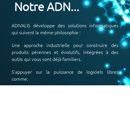
Notre ADN...
ADIVALIS développe des solutions informatiques
qui suivent la même philosophie :
Une approche industrielle pour construire des
produits pérennes et évolutifs, intégrées à des
outils qui vous sont déjà familiers.
S'appuyer sur la puissance de logiciels libres
comme:
R (pour les statistiques, les graphiques)
MySQL, SQL Server EXPRESS, PostgreSQL...
(pour les bases de données, liste non
exhaustive)
HTML, CSS, JS, PHP, PYTHON pour le WEB
VB.NET pour les environnements WINDOWS